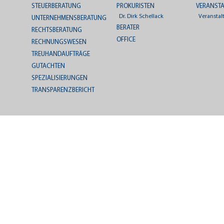
STEUERBERATUNG
PROKURISTEN
VERANST
Dr. Dirk Schellack
Veranstal
UNTERNEHMENSBERATUNG
BERATER
RECHTSBERATUNG
OFFICE
RECHNUNGSWESEN
TREUHANDAUFTRÄGE
GUTACHTEN
SPEZIALISIERUNGEN
TRANSPARENZBERICHT